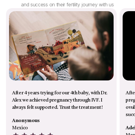
and success on their fertility journey with us
After 4 years trying for our 4th baby, with Dr.
Afte
Alex we achieved pregnancy through IVF. I
preg
always felt supported. Trust the treatment!
ovul
suc
Anonymous
Mexico
Ade