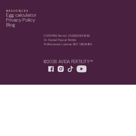
RESOURCES
Egg calculator
Privacy Policy
Blog
COFEPRIS Permit: 253300201A1949
Dr. Daniel Pascal Pontón
Professional License SEP: 13928465
©2026 AVIDA FERTILITY™