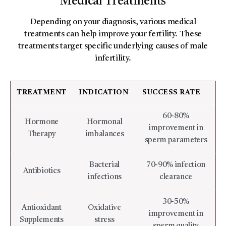
Medical Treatments
Depending on your diagnosis, various medical
treatments can help improve your fertility. These
treatments target specific underlying causes of male
infertility.
TREATMENT
INDICATION
SUCCESS RATE
60-80%
Hormone
Hormonal
improvement in
Therapy
imbalances
sperm parameters
Bacterial
70-90% infection
Antibiotics
infections
clearance
30-50%
Antioxidant
Oxidative
improvement in
Supplements
stress