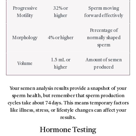
Progressive
32% or
Sperm moving
Motility
higher
forward effectively
Percentage of
Morphology
4% or higher
normally shaped
sperm
1.5 mL or
Amount of semen
Volume
higher
produced
Your semen analysis results provide a snapshot of your
sperm health, but remember that sperm production
cycles take about 74 days. This means temporary factors
like illness, stress, or lifestyle changes can affect your
results.
Hormone Testing