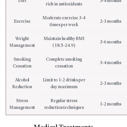
Diet
3-4 months
rich in antioxidants
Moderate exercise 3-4
Exercise
2-3 months
times per week
Weight
Maintain healthy BMI
3-6 months
Management
(18.5-24.9)
Smoking
Complete smoking
3-4 months
Cessation
cessation
Alcohol
Limit to 1-2 drinks per
2-3 months
Reduction
day maximum
Stress
Regular stress
1-2 months
Management
reduction techniques