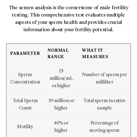
The semen analysis is the cornerstone of male fertility
testing. This comprehensive test evaluates multiple
aspects of your sperm health and provides crucial
information about your fertility potential.
NORMAL
WHAT IT
PARAMETER
RANGE
MEASURES
15
Sperm
Number of sperm per
million/mL
Concentration
milliliter
or higher
Total Sperm
39 million or
Total sperm in entire
Count
higher
sample
40% or
Percentage of
Motility
higher
moving sperm