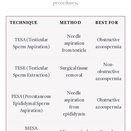
procedures
.
TECHNIQUE
METHOD
BEST FOR
Needle
TESA (Testicular
Obstructive
aspiration
Sperm Aspiration)
azoospermia
from testicle
Non-
TESE (Testicular
Surgical tissue
obstructive
Sperm Extraction)
removal
azoospermia
Needle
PESA (Percutaneous
aspiration
Obstructive
Epididymal Sperm
from
azoospermia
Aspiration)
epididymis
MESA