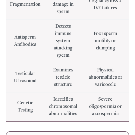
pregnancy loss or
Fragmentation
damage in
IVF failures
sperm
Detects
immune
Poor sperm
Antisperm
system
motility or
Antibodies
attacking
clumping
sperm
Examines
Physical
Testicular
testicle
abnormalities or
Ultrasound
structure
varicocele
Identifies
Severe
Genetic
chromosomal
oligospermia or
Testing
abnormalities
azoospermia