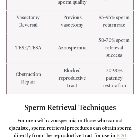
sperm quality
Vasectomy
Previous
85-95% sperm
Reversal
vasectomy
return rate
50-70% sperm
TESE/TESA
Azoospermia
retrieval
success
Blocked
70-90%
Obstruction
reproductive
patency
Repair
tract
restoration
Sperm Retrieval Techniques
For men with azoospermia or those who cannot
ejaculate, sperm retrieval procedures can obtain sperm
directly from the reproductive tract for use in
ICSI