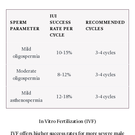
IUI
SPERM
SUCCESS
RECOMMENDED
PARAMETER
RATE PER
CYCLES
CYCLE
Mild
10-15%
3-4 cycles
oligospermia
Moderate
8-12%
3-4 cycles
oligospermia
Mild
12-18%
3-4 cycles
asthenospermia
In Vitro Fertilization (IVF)
IVF offers higher success rates for more severe male