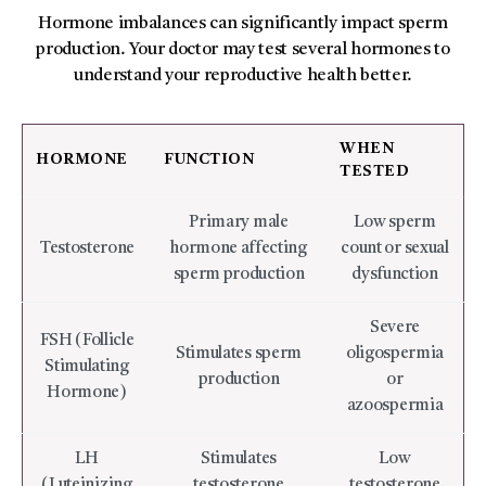
Hormone imbalances can significantly impact sperm
production. Your doctor may test several hormones to
understand your reproductive health better.
WHEN
HORMONE
FUNCTION
TESTED
Primary male
Low sperm
Testosterone
hormone affecting
count or sexual
sperm production
dysfunction
Severe
FSH (Follicle
Stimulates sperm
oligospermia
Stimulating
production
or
Hormone)
azoospermia
LH
Stimulates
Low
(Luteinizing
testosterone
testosterone