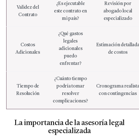
¿Es ejecutable
Revisión por
Validez del
este contrato en
abogado local
Contrato
mi país?
especializado
¿Qué gastos
legales
Costos
Estimación detallad
adicionales
Adicionales
de costos
puedo
enfrentar?
¿Cuánto tiempo
Tiempo de
podría tomar
Cronograma realist
Resolución
resolver
con contingencias
complicaciones?
La importancia de la asesoría legal
especializada