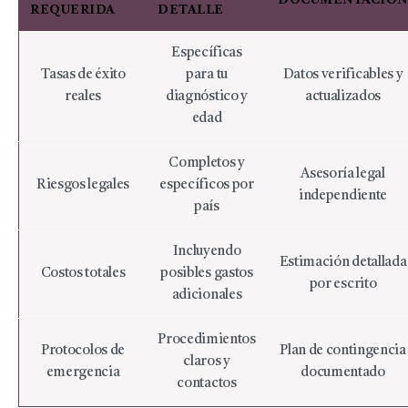
REQUERIDA
DETALLE
Específicas
Tasas de éxito
para tu
Datos verificables y
reales
diagnóstico y
actualizados
edad
Completos y
Asesoría legal
Riesgos legales
específicos por
independiente
país
Incluyendo
Estimación detallada
Costos totales
posibles gastos
por escrito
adicionales
Procedimientos
Protocolos de
Plan de contingencia
claros y
emergencia
documentado
contactos