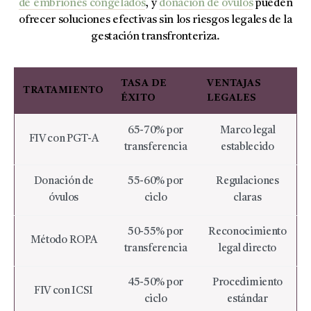
de embriones congelados
, y
donación de óvulos
pueden
ofrecer soluciones efectivas sin los riesgos legales de la
gestación transfronteriza.
TASA DE
VENTAJAS
TRATAMIENTO
ÉXITO
LEGALES
65-70% por
Marco legal
FIV con PGT-A
transferencia
establecido
Donación de
55-60% por
Regulaciones
óvulos
ciclo
claras
50-55% por
Reconocimiento
Método ROPA
transferencia
legal directo
45-50% por
Procedimiento
FIV con ICSI
ciclo
estándar