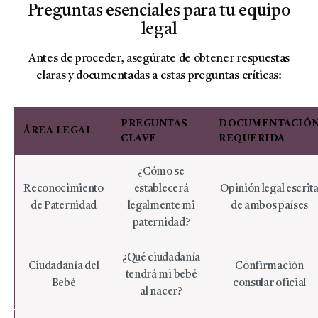
Preguntas esenciales para tu equipo
legal
Antes de proceder, asegúrate de obtener respuestas
claras y documentadas a estas preguntas críticas:
PREGUNTAS
DOCUMENTACIÓ
ÁREA LEGAL
CLAVE
REQUERIDA
¿Cómo se
Reconocimiento
establecerá
Opinión legal escrit
de Paternidad
legalmente mi
de ambos países
paternidad?
¿Qué ciudadanía
Ciudadanía del
Confirmación
tendrá mi bebé
Bebé
consular oficial
al nacer?