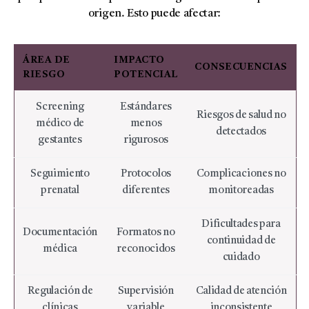
origen. Esto puede afectar:
ÁREA DE
IMPACTO
CONSECUENCIAS
RIESGO
POTENCIAL
Screening
Estándares
Riesgos de salud no
médico de
menos
detectados
gestantes
rigurosos
Seguimiento
Protocolos
Complicaciones no
prenatal
diferentes
monitoreadas
Dificultades para
Documentación
Formatos no
continuidad de
médica
reconocidos
cuidado
Regulación de
Supervisión
Calidad de atención
clínicas
variable
inconsistente