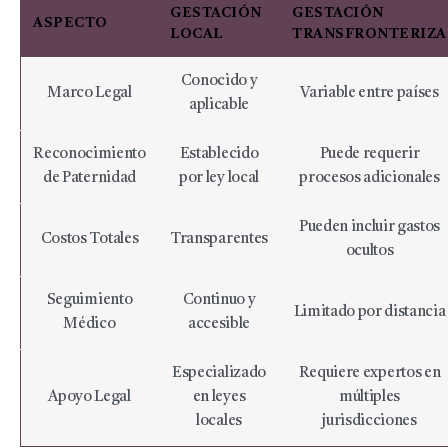
GESTACIÓN
GESTACIÓN
ASPECTO
LOCAL
TRANSFRONTERIZA
Conocido y
Marco Legal
Variable entre países
aplicable
Reconocimiento
Establecido
Puede requerir
de Paternidad
por ley local
procesos adicionales
Pueden incluir gastos
Costos Totales
Transparentes
ocultos
Seguimiento
Continuo y
Limitado por distancia
Médico
accesible
Especializado
Requiere expertos en
Apoyo Legal
en leyes
múltiples
locales
jurisdicciones