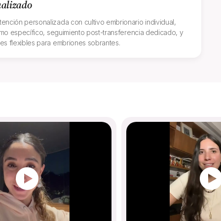
ualizado
ención personalizada con cultivo embrionario individual,
timo específico, seguimiento post-transferencia dedicado, y
es flexibles para embriones sobrantes.