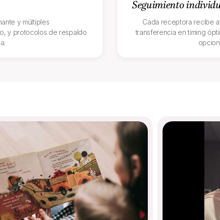
Seguimiento individ
ante y múltiples
Cada receptora recibe at
o, y protocolos de respaldo
transferencia en timing óp
a.
opcion