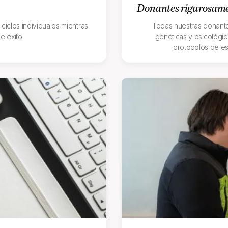
Donantes rigurosame
iclos individuales mientras
Todas nuestras donant
e éxito.
genéticas y psicológic
protocolos de es