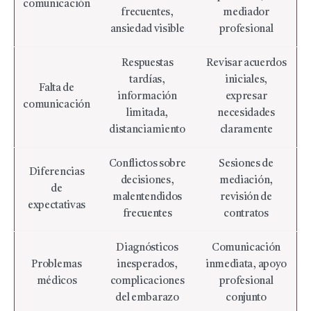
comunicación
frecuentes,
mediador
ansiedad visible
profesional
Respuestas
Revisar acuerdos
tardías,
iniciales,
Falta de
información
expresar
comunicación
limitada,
necesidades
distanciamiento
claramente
Conflictos sobre
Sesiones de
Diferencias
decisiones,
mediación,
de
malentendidos
revisión de
expectativas
frecuentes
contratos
Diagnósticos
Comunicación
Problemas
inesperados,
inmediata, apoyo
médicos
complicaciones
profesional
del embarazo
conjunto