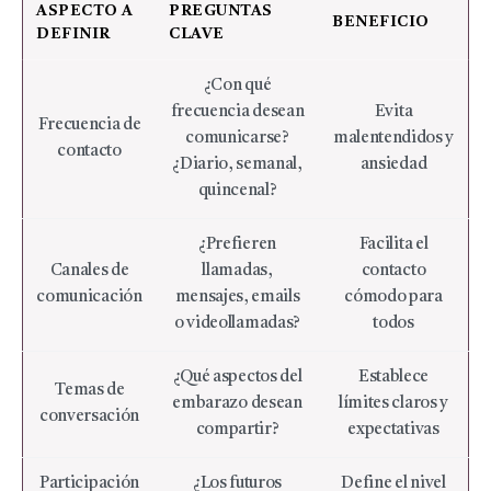
ASPECTO A
PREGUNTAS
BENEFICIO
DEFINIR
CLAVE
¿Con qué
frecuencia desean
Evita
Frecuencia de
comunicarse?
malentendidos y
contacto
¿Diario, semanal,
ansiedad
quincenal?
¿Prefieren
Facilita el
Canales de
llamadas,
contacto
comunicación
mensajes, emails
cómodo para
o videollamadas?
todos
¿Qué aspectos del
Establece
Temas de
embarazo desean
límites claros y
conversación
compartir?
expectativas
Participación
¿Los futuros
Define el nivel