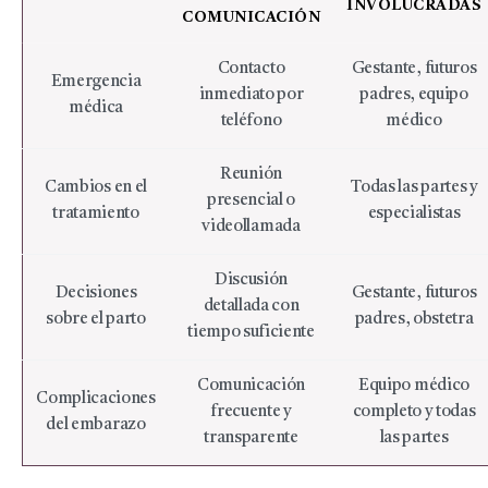
INVOLUCRADAS
COMUNICACIÓN
Contacto
Gestante, futuros
Emergencia
inmediato por
padres, equipo
médica
teléfono
médico
Reunión
Cambios en el
Todas las partes y
presencial o
tratamiento
especialistas
videollamada
Discusión
Decisiones
Gestante, futuros
detallada con
sobre el parto
padres, obstetra
tiempo suficiente
Comunicación
Equipo médico
Complicaciones
frecuente y
completo y todas
del embarazo
transparente
las partes