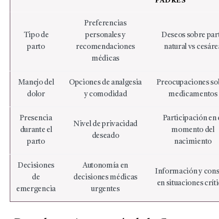
PADRES
Preferencias
Tipo de
personales y
Deseos sobre par
parto
recomendaciones
natural vs cesáre
médicas
Manejo del
Opciones de analgesia
Preocupaciones so
dolor
y comodidad
medicamentos
Presencia
Participación en 
Nivel de privacidad
durante el
momento del
deseado
parto
nacimiento
Decisiones
Autonomía en
Información y cons
de
decisiones médicas
en situaciones crít
emergencia
urgentes