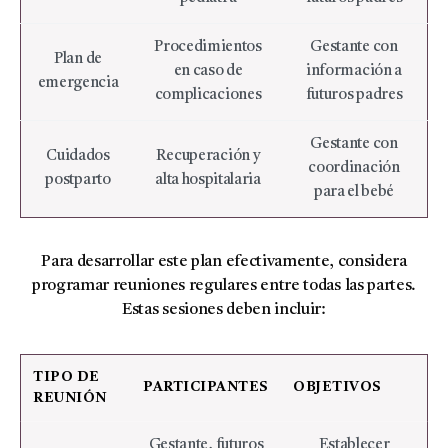
Procedimientos
Gestante con
Plan de
en caso de
información a
emergencia
complicaciones
futuros padres
Gestante con
Cuidados
Recuperación y
coordinación
postparto
alta hospitalaria
para el bebé
Para desarrollar este plan efectivamente, considera
programar reuniones regulares entre todas las partes.
Estas sesiones deben incluir:
TIPO DE
PARTICIPANTES
OBJETIVOS
REUNIÓN
Gestante, futuros
Establecer