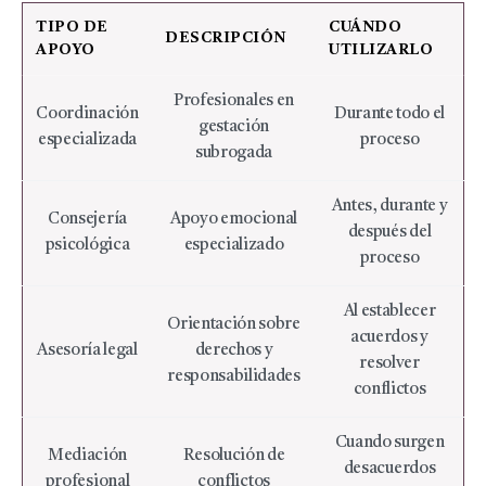
TIPO DE
CUÁNDO
DESCRIPCIÓN
APOYO
UTILIZARLO
Profesionales en
Coordinación
Durante todo el
gestación
especializada
proceso
subrogada
Antes, durante y
Consejería
Apoyo emocional
después del
psicológica
especializado
proceso
Al establecer
Orientación sobre
acuerdos y
Asesoría legal
derechos y
resolver
responsabilidades
conflictos
Cuando surgen
Mediación
Resolución de
desacuerdos
profesional
conflictos