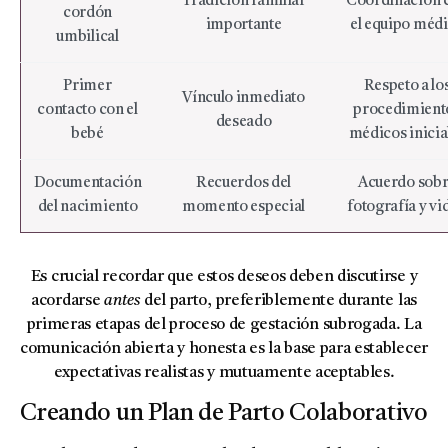
Tradición familiar
Coordinación 
cordón
importante
el equipo méd
umbilical
Primer
Respeto a lo
Vínculo inmediato
contacto con el
procedimient
deseado
bebé
médicos inicia
Documentación
Recuerdos del
Acuerdo sob
del nacimiento
momento especial
fotografía y vi
Es crucial recordar que estos deseos deben discutirse y
acordarse
antes
del parto, preferiblemente durante las
primeras etapas del proceso de gestación subrogada. La
comunicación abierta y honesta es la base para establecer
expectativas realistas y mutuamente aceptables.
Creando un Plan de Parto Colaborativo