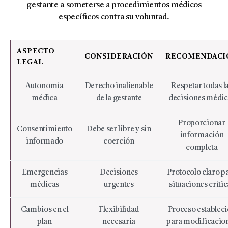
gestante a someterse a procedimientos médicos
específicos contra su voluntad.
ASPECTO
CONSIDERACIÓN
RECOMENDACI
LEGAL
Autonomía
Derecho inalienable
Respetar todas l
médica
de la gestante
decisiones médic
Proporcionar
Consentimiento
Debe ser libre y sin
información
informado
coerción
completa
Emergencias
Decisiones
Protocolo claro p
médicas
urgentes
situaciones crític
Cambios en el
Flexibilidad
Proceso establec
plan
necesaria
para modificacio