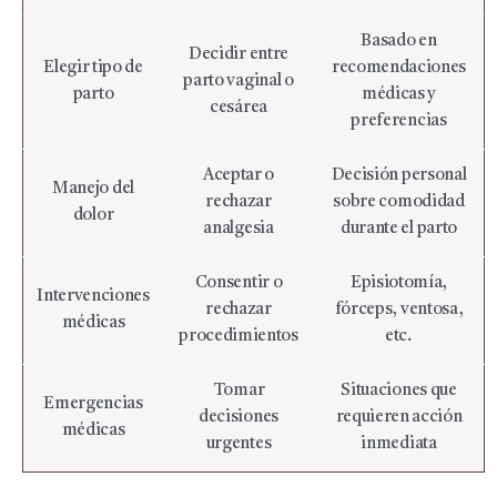
Basado en
Decidir entre
Elegir tipo de
recomendaciones
parto vaginal o
parto
médicas y
cesárea
preferencias
Aceptar o
Decisión personal
Manejo del
rechazar
sobre comodidad
dolor
analgesia
durante el parto
Consentir o
Episiotomía,
Intervenciones
rechazar
fórceps, ventosa,
médicas
procedimientos
etc.
Tomar
Situaciones que
Emergencias
decisiones
requieren acción
médicas
urgentes
inmediata