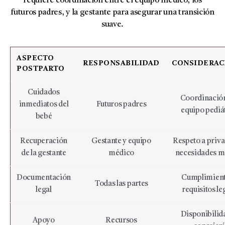
requiere coordinación entre el equipo médico, los
futuros padres, y la gestante para asegurar una transición
suave.
ASPECTO
RESPONSABILIDAD
CONSIDERAC
POSTPARTO
Cuidados
Coordinació
inmediatos del
Futuros padres
equipo pediá
bebé
Recuperación
Gestante y equipo
Respeto a priva
de la gestante
médico
necesidades m
Documentación
Cumplimient
Todas las partes
legal
requisitos le
Disponibilid
Apoyo
Recursos