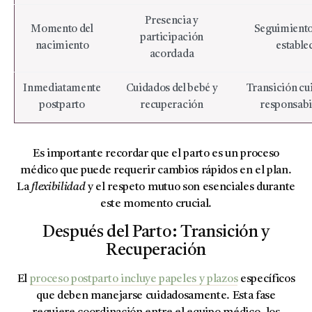
Presencia y
Momento del
Seguimiento
participación
nacimiento
estable
acordada
Inmediatamente
Cuidados del bebé y
Transición cu
postparto
recuperación
responsabi
Es importante recordar que el parto es un proceso
médico que puede requerir cambios rápidos en el plan.
La
flexibilidad
y el respeto mutuo son esenciales durante
este momento crucial.
Después del Parto: Transición y
Recuperación
El
proceso postparto incluye papeles y plazos
específicos
que deben manejarse cuidadosamente. Esta fase