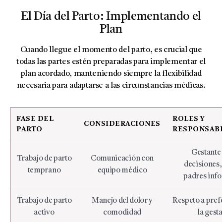
El Día del Parto: Implementando el
Plan
Cuando llegue el momento del parto, es crucial que
todas las partes estén preparadas para implementar el
plan acordado, manteniendo siempre la flexibilidad
necesaria para adaptarse a las circunstancias médicas.
FASE DEL
ROLES Y
CONSIDERACIONES
PARTO
RESPONSAB
Gestante
Trabajo de parto
Comunicación con
decisiones,
temprano
equipo médico
padres inf
Trabajo de parto
Manejo del dolor y
Respeto a pref
activo
comodidad
la gest