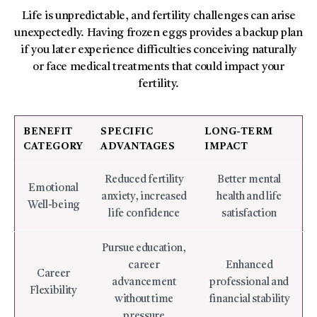
Life is unpredictable, and fertility challenges can arise
unexpectedly. Having frozen eggs provides a backup plan
if you later experience difficulties conceiving naturally
or face medical treatments that could impact your
fertility.
BENEFIT
SPECIFIC
LONG-TERM
CATEGORY
ADVANTAGES
IMPACT
Reduced fertility
Better mental
Emotional
anxiety, increased
health and life
Well-being
life confidence
satisfaction
Pursue education,
career
Enhanced
Career
advancement
professional and
Flexibility
without time
financial stability
pressure