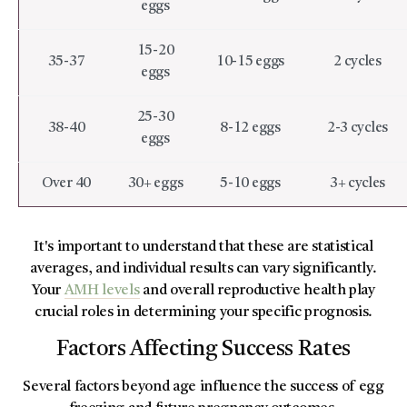
eggs
15-20
35-37
10-15 eggs
2 cycles
eggs
25-30
38-40
8-12 eggs
2-3 cycles
eggs
Over 40
30+ eggs
5-10 eggs
3+ cycles
It's important to understand that these are statistical
averages, and individual results can vary significantly.
Your
AMH levels
and overall reproductive health play
crucial roles in determining your specific prognosis.
Factors Affecting Success Rates
Several factors beyond age influence the success of egg