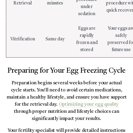
Retrieval
minutes
procedure wi
under
quick recove
sedation
Eggs are
Your eggs ar
rapidly
safely
Vitrification
Same day
frozen and
preserved fo
stored
future use
Preparing for Your Egg Freezing Cycle
Preparation begins several weeks before your actual
cycle starts. You'll need to avoid certain medications,
maintain a healthy lifestyle, and ensure you have support
for the retrieval day.
Optimizing your egg quality
through proper nutrition and lifestyle choices can
significantly impact your results.
Your fertility specialist will provide detailed instructions