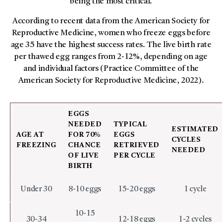
being the most critical.
According to recent data from the American Society for
Reproductive Medicine, women who freeze eggs before
age 35 have the highest success rates. The live birth rate
per thawed egg ranges from 2-12%, depending on age
and individual factors (Practice Committee of the
American Society for Reproductive Medicine, 2022).
EGGS
NEEDED
TYPICAL
ESTIMATED
AGE AT
FOR 70%
EGGS
CYCLES
FREEZING
CHANCE
RETRIEVED
NEEDED
OF LIVE
PER CYCLE
BIRTH
Under 30
8-10 eggs
15-20 eggs
1 cycle
10-15
30-34
12-18 eggs
1-2 cycles