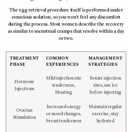
The egg retrieval procedure itself is performed under
conscious sedation, so you won't feel any discomfort
during the process. Most women describe the recovery
as similar to menstrual cramps that resolve within a day
or two.
TREATMENT
COMMON
MANAGEMENT
PHASE
EXPERIENCES
STRATEGIES
Mild injection site
Rotate injection
Hormone
tenderness,
sites, use ice
Injections
bloating
before injecting
Increased energy
Maintain regular
Ovarian
or mood changes,
exercise, stay
Stimulation
breast tenderness
hydrated