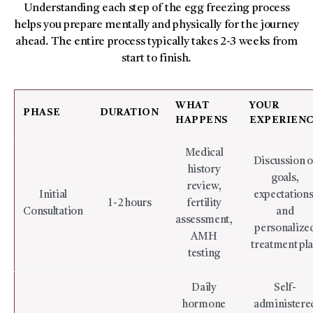
Understanding each step of the egg freezing process
helps you prepare mentally and physically for the journey
ahead. The entire process typically takes 2-3 weeks from
start to finish.
WHAT
YOUR
PHASE
DURATION
HAPPENS
EXPERIEN
Medical
Discussion o
history
goals,
review,
Initial
expectations
1-2 hours
fertility
Consultation
and
assessment,
personalize
AMH
treatment pl
testing
Daily
Self-
hormone
administere