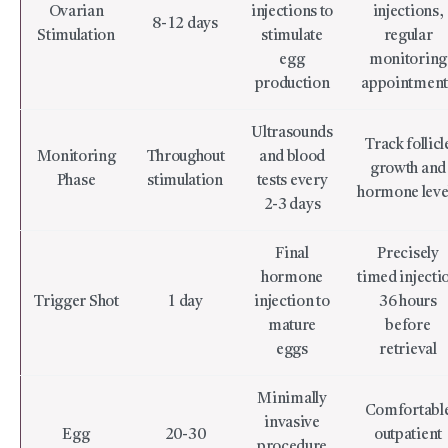
Ovarian
injections to
injections,
8-12 days
Stimulation
stimulate
regular
egg
monitoring
production
appointment
Ultrasounds
Track follicl
Monitoring
Throughout
and blood
growth and
Phase
stimulation
tests every
hormone leve
2-3 days
Final
Precisely
hormone
timed injecti
Trigger Shot
1 day
injection to
36 hours
mature
before
eggs
retrieval
Minimally
Comfortabl
invasive
Egg
20-30
outpatient
procedure