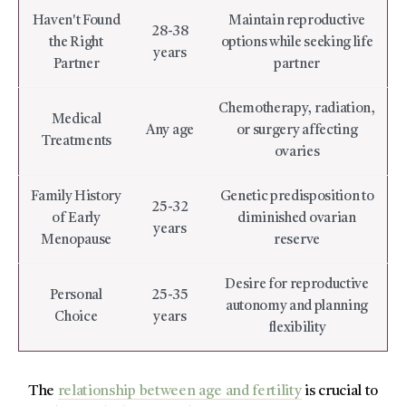
Haven't Found
Maintain reproductive
28-38
the Right
options while seeking life
years
Partner
partner
Chemotherapy, radiation,
Medical
Any age
or surgery affecting
Treatments
ovaries
Family History
Genetic predisposition to
25-32
of Early
diminished ovarian
years
Menopause
reserve
Desire for reproductive
Personal
25-35
autonomy and planning
Choice
years
flexibility
The
relationship between age and fertility
is crucial to