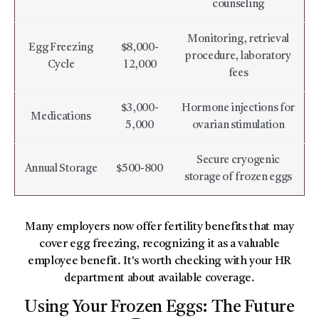
counseling
Monitoring, retrieval
Egg Freezing
$8,000-
procedure, laboratory
Cycle
12,000
fees
$3,000-
Hormone injections for
Medications
5,000
ovarian stimulation
Secure cryogenic
Annual Storage
$500-800
storage of frozen eggs
Many employers now offer fertility benefits that may
cover egg freezing, recognizing it as a valuable
employee benefit. It's worth checking with your HR
department about available coverage.
Using Your Frozen Eggs: The Future