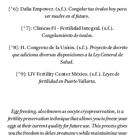
[^6]: Dalia Empower. (s.f.).
Congelar tus óvulos hoy para
ser madre en el futuro
.
[^7]: Clínicas FI - Fertilidad Integral. (s.f.).
Congelamiento de óvulos
.
[^8]: H. Congreso de la Unión. (s.f.).
Proyecto de decreto
que adiciona diversas disposiciones a la Ley General de
Salud
.
[^9]: LIV Fertility Center México. (s.f.).
Leyes de
fertilidad en Puerto Vallarta
.
Egg freezing, also known as oocyte cryopreservation, is a
fertility preservation technique that allows you to freeze your
eggs at their current quality for future use. This process gives
you the freedom to delay pregnancy while maintaining your