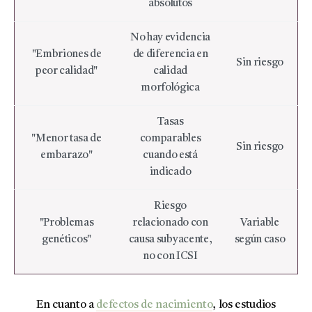
absolutos
No hay evidencia
"Embriones de
de diferencia en
Sin riesgo
peor calidad"
calidad
morfológica
Tasas
"Menor tasa de
comparables
Sin riesgo
embarazo"
cuando está
indicado
Riesgo
"Problemas
relacionado con
Variable
genéticos"
causa subyacente,
según caso
no con ICSI
En cuanto a
defectos de nacimiento
, los estudios