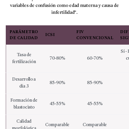
variables de confusión como edad materna y causa de
infertilidad".
PARÁMETRO
FIV
DIF
ICSI
DE CALIDAD
CONVENCIONAL
SIG
Sí -
Tasa de
70-80%
60-70%
c
fertilización
Desarrollo a
85-90%
85-90%
día 3
Formación de
45-55%
45-55%
blastocisto
Calidad
Comparable
Comparable
morfológica