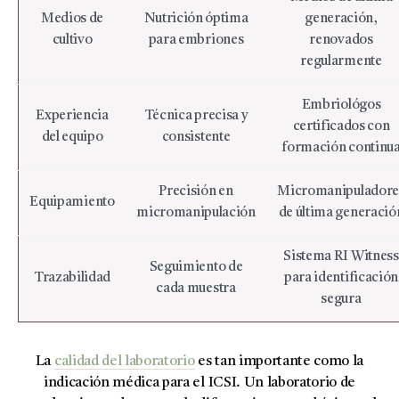
Medios de
Nutrición óptima
generación,
cultivo
para embriones
renovados
regularmente
Embriológos
Experiencia
Técnica precisa y
certificados con
del equipo
consistente
formación continu
Precisión en
Micromanipuladore
Equipamiento
micromanipulación
de última generació
Sistema RI Witness
Seguimiento de
Trazabilidad
para identificación
cada muestra
segura
La
calidad del laboratorio
es tan importante como la
indicación médica para el ICSI. Un laboratorio de