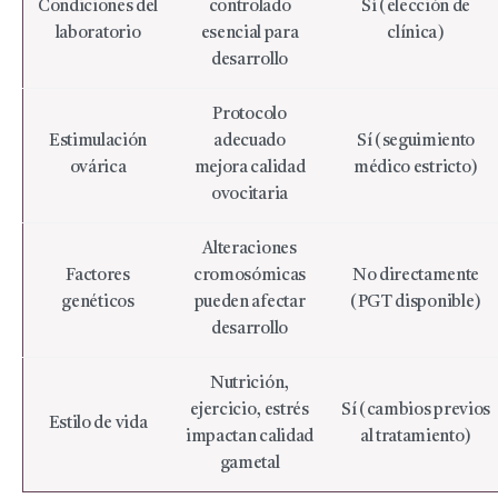
Condiciones del
controlado
Sí (elección de
laboratorio
esencial para
clínica)
desarrollo
Protocolo
Estimulación
adecuado
Sí (seguimiento
ovárica
mejora calidad
médico estricto)
ovocitaria
Alteraciones
Factores
cromosómicas
No directamente
genéticos
pueden afectar
(PGT disponible)
desarrollo
Nutrición,
ejercicio, estrés
Sí (cambios previos
Estilo de vida
impactan calidad
al tratamiento)
gametal