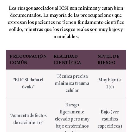
Los riesgos asociados al ICSI son mínimos y están bien
documentados. La mayoría de las preocupaciones que
expresan los pacientes no tienen fundamento científico
sólido, mientras que los riesgos reales son muy bajos y
manejables.
PREOCUPACIÓN
REALIDAD
NIVEL DE
COMÚN
CIENTÍFICA
RIESGO
Técnica precisa
"El ICSI daña el
Muy bajo (<
minimiza trauma
óvulo"
1%)
celular
Riesgo
ligeramente
Bajo (ver
"Aumenta defectos
elevado pero muy
estudios
de nacimiento"
bajo en términos
específicos)