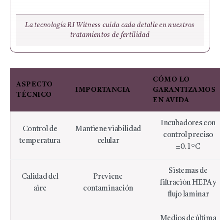
La tecnología RI Witness cuida cada detalle en nuestros
tratamientos de fertilidad
CÓMO LO
ASPECTO
IMPORTANCIA
GARANTIZAMOS
TÉCNICO
EN AVIDA
Incubadores con
Control de
Mantiene viabilidad
control preciso
temperatura
celular
±0.1°C
Sistemas de
Calidad del
Previene
filtración HEPA y
aire
contaminación
flujo laminar
Medios de última