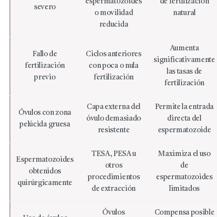
espermatozoides
de fertilización
severo
o movilidad
natural
reducida
Aumenta
Fallo de
Ciclos anteriores
significativamente
fertilización
con poca o nula
las tasas de
previo
fertilización
fertilización
Capa externa del
Permite la entrada
Óvulos con zona
óvulo demasiado
directa del
pelúcida gruesa
resistente
espermatozoide
TESA, PESA u
Maximiza el uso
Espermatozoides
otros
de
obtenidos
procedimientos
espermatozoides
quirúrgicamente
de extracción
limitados
Óvulos
Compensa posible