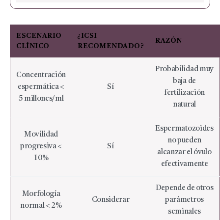
ESCENARIO
¿ICSI
RAZÓN
CLÍNICO
RECOMENDADO?
Probabilidad muy
Concentración
baja de
espermática <
Sí
fertilización
5 millones/ml
natural
Espermatozoides
Movilidad
no pueden
progresiva <
Sí
alcanzar el óvulo
10%
efectivamente
Depende de otros
Morfología
Considerar
parámetros
normal < 2%
seminales