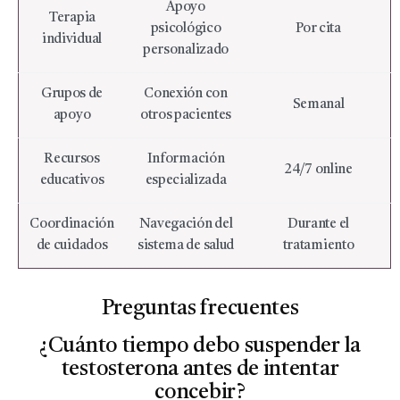
Apoyo
Terapia
psicológico
Por cita
individual
personalizado
Grupos de
Conexión con
Semanal
apoyo
otros pacientes
Recursos
Información
24/7 online
educativos
especializada
Coordinación
Navegación del
Durante el
de cuidados
sistema de salud
tratamiento
Preguntas frecuentes
¿Cuánto tiempo debo suspender la
testosterona antes de intentar
concebir?