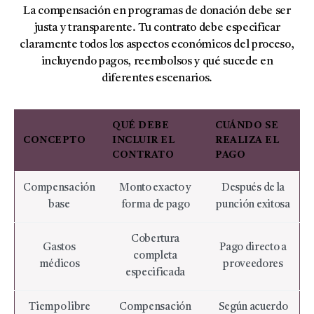
La compensación en programas de donación debe ser
justa y transparente. Tu contrato debe especificar
claramente todos los aspectos económicos del proceso,
incluyendo pagos, reembolsos y qué sucede en
diferentes escenarios.
QUÉ DEBE
CUÁNDO SE
CONCEPTO
INCLUIR EL
REALIZA EL
CONTRATO
PAGO
Compensación
Monto exacto y
Después de la
base
forma de pago
punción exitosa
Cobertura
Gastos
Pago directo a
completa
médicos
proveedores
especificada
Tiempo libre
Compensación
Según acuerdo