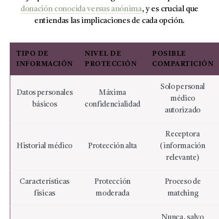
donación conocida versus anónima
, y es crucial que
entiendas las implicaciones de cada opción.
TIPO DE
NIVEL DE
POSIBLE
INFORMACIÓN
PROTECCIÓN
COMPARTICIÓN
Solo personal
Datos personales
Máxima
médico
básicos
confidencialidad
autorizado
Receptora
Historial médico
Protección alta
(información
relevante)
Características
Protección
Proceso de
físicas
moderada
matching
Nunca, salvo