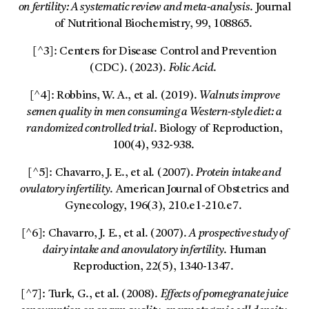
on fertility: A systematic review and meta-analysis
. Journal
of Nutritional Biochemistry, 99, 108865.
[^3]: Centers for Disease Control and Prevention
(CDC). (2023).
Folic Acid
.
[^4]: Robbins, W. A., et al. (2019).
Walnuts improve
semen quality in men consuming a Western-style diet: a
randomized controlled trial
. Biology of Reproduction,
100(4), 932-938.
[^5]: Chavarro, J. E., et al. (2007).
Protein intake and
ovulatory infertility
. American Journal of Obstetrics and
Gynecology, 196(3), 210.e1-210.e7.
[^6]: Chavarro, J. E., et al. (2007).
A prospective study of
dairy intake and anovulatory infertility
. Human
Reproduction, 22(5), 1340-1347.
[^7]: Turk, G., et al. (2008).
Effects of pomegranate juice