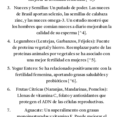
Nueces y Semillas:
Un puñado de poder. Las nueces
de Brasil aportan
selenio
, las semillas de calabaza
zinc
, y las nueces
omega-3
. Un estudio mostró que
los hombres que comían nueces a diario mejoraban la
calidad de su esperma [^4].
Legumbres (Lentejas, Garbanzos, Frijoles):
Fuente
de proteína vegetal y hierro. Reemplazar parte de las
proteínas animales por vegetales se ha asociado con
una mejor fertilidad en mujeres [^5].
Yogur Entero:
Se ha relacionado positivamente con la
fertilidad femenina, aportando grasas saludables y
probióticos [^6].
Frutas Cítricas (Naranjas, Mandarinas, Pomelos):
Llenas de vitamina C, folato y antioxidantes que
protegen el ADN de las células reproductivas.
Aguacate:
Un superalimento con grasas
monoinsaturadas y vitamina E. Puede mejorar el