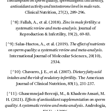
consumption on sperm quality, spermatogenic cell density,
antioxidant activity and testosterone level in male rats
.
Clinical Nutrition, 27(2), 289-296.
[^8]: Fallah, A., et al. (2018).
Zinc in male fertility: a
systematic review and meta-analysis
. Journal of
Reproduction & Infertility, 19(2), 69-83.
[^9]: Salas-Huetos, A., et al. (2019).
The effect of nutrients
on sperm quality: a systematic review and meta-analysis
.
International Journal of Molecular Sciences, 20(10),
2534.
[^10]: Chavarro, J. E., et al. (2007).
Dietary fatty acid
intakes and the risk of ovulatory infertility
. The American
Journal of Clinical Nutrition, 85(1), 231-237.
[^11]: Ghasemnejad-Berenji, M., & Khadem-Ansari, M.
H. (2021).
Effects of antioxidant supplementation on sperm
quality: A systematic review and meta-analysis
. Andrologia,