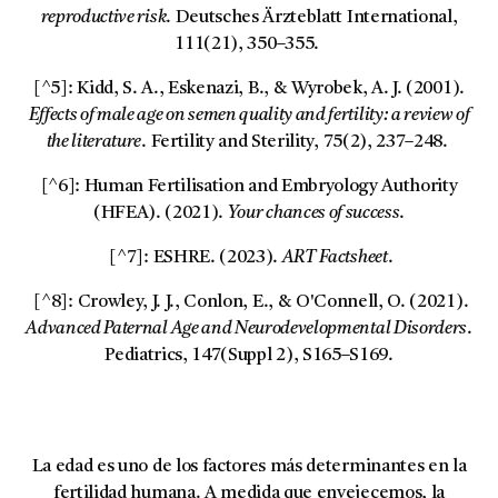
reproductive risk
. Deutsches Ärzteblatt International,
111(21), 350–355.
[^5]: Kidd, S. A., Eskenazi, B., & Wyrobek, A. J. (2001).
Effects of male age on semen quality and fertility: a review of
the literature
. Fertility and Sterility, 75(2), 237–248.
[^6]: Human Fertilisation and Embryology Authority
(HFEA). (2021).
Your chances of success
.
[^7]: ESHRE. (2023).
ART Factsheet
.
[^8]: Crowley, J. J., Conlon, E., & O'Connell, O. (2021).
Advanced Paternal Age and Neurodevelopmental Disorders
.
Pediatrics, 147(Suppl 2), S165–S169.
La edad es uno de los factores más determinantes en la
fertilidad humana. A medida que envejecemos, la